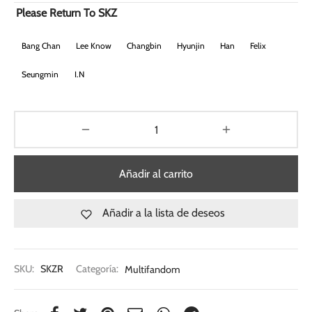
Please Return To SKZ
Bang Chan
Lee Know
Changbin
Hyunjin
Han
Felix
Seungmin
I.N
Añadir al carrito
Añadir a la lista de deseos
SKU:
SKZR
Categoría:
Multifandom