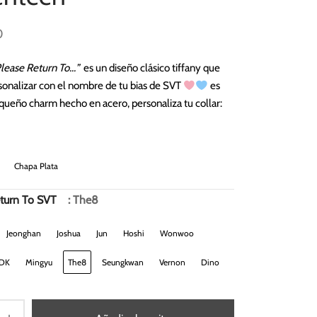
0
Please Return To…”
es un diseño clásico tiffany que
sonalizar con el nombre de tu bias de SVT
es
queño charm hecho en acero, personaliza tu collar:
Chapa Plata
turn To SVT
: The8
Jeonghan
Joshua
Jun
Hoshi
Wonwoo
DK
Mingyu
The8
Seungkwan
Vernon
Dino