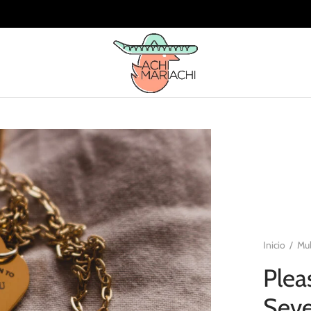
Inicio
/
Mu
Plea
Sev