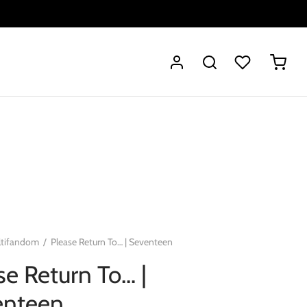
ltifandom
/
Please Return To… | Seventeen
se Return To… |
enteen