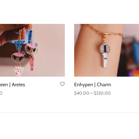
een | Aretes
Enhypen | Charm
Price
00
$
40.00
–
$
220.00
range:
al carrito
Seleccionar opciones
$40.00
through
$220.00