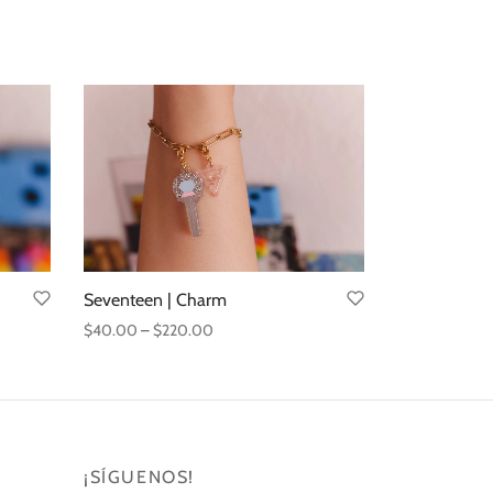
Seventeen | Charm
Price
$
40.00
–
$
220.00
range:
Seleccionar opciones
$40.00
through
$220.00
¡SÍGUENOS!