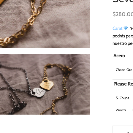
$
280.0
Carat
“
podrás per
nuestro pe
Acero
Chapa Oro
Please Re
S. Coups
Woozi