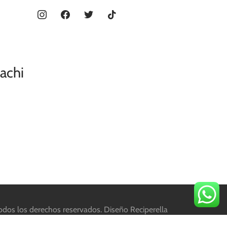
instagram
facebook
twitter
tiktok
achi
os los derechos reservados. Diseño
Reciperella