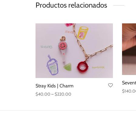
Productos relacionados
Sevent
Stray Kids | Charm
$
140.
Price
$
40.00
–
$
220.00
Añadir 
range:
Seleccionar opciones
$40.00
through
$220.00